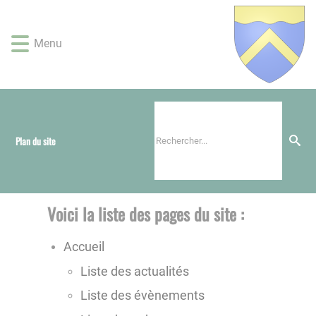
Lien
Lien
Lien
Lien
Panneau de gestion des cookies
d'accès
d'accès
d'accès
d'accès
rapide
rapide
rapide
rapide
Menu
au
au
à
au
menu
contenu
la
pied
principal
recherche
de
page
Plan du site
Voici la liste des pages du site :
Accueil
Liste des actualités
Liste des évènements