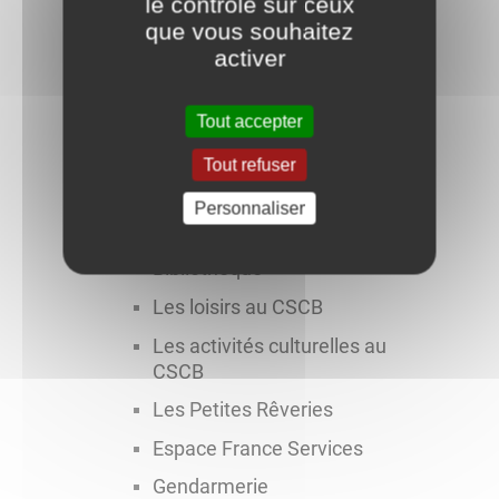
le contrôle sur ceux
Le sport
que vous souhaitez
Bornes de recharge véhicules
activer
électriques
Séniors
Tout accepter
Cinéma
Tout refuser
Solidarité
Personnaliser
Centre de Secours
Bibliothèque
Les loisirs au CSCB
Les activités culturelles au
CSCB
Les Petites Rêveries
Espace France Services
Gendarmerie