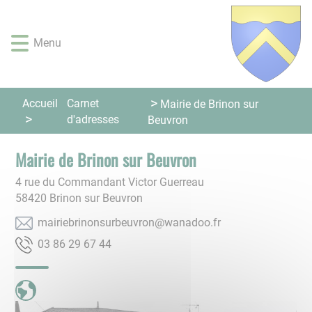
Lien
Lien
Lien
Lien
Panneau de gestion des cookies
d'accès
d'accès
d'accès
d'accès
rapide
rapide
rapide
rapide
Menu
au
au
à
au
menu
contenu
la
pied
principal
recherche
de
Accueil
Carnet
Mairie de Brinon sur
page
d'adresses
Beuvron
Mairie de Brinon sur Beuvron
4 rue du Commandant Victor Guerreau
58420
Brinon sur Beuvron
rf.oodanaw@norvuebrusnonirbeiriam
44 76 92 68 30