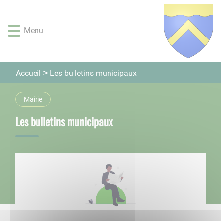
Lien
Lien
Lien
Lien
Panneau de gestion des cookies
d'accès
d'accès
d'accès
d'accès
rapide
rapide
rapide
rapide
Menu
au
au
à
au
menu
contenu
la
pied
principal
recherche
de
Les bulletins municipaux
Accueil
page
Mairie
Les bulletins municipaux