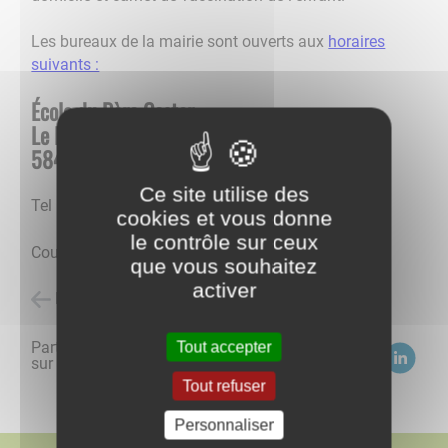
Les bureaux de la mairie sont ouverts aux
horaires
suivants :
École du Père Castor
Le Bourg
58420 Brinon sur Beuvron
Ce site utilise des
Tel : 03 86 29 50 65
cookies et vous donne
le contrôle sur ceux
Courriel :
ce.0580216V@ac-dijon.fr
que vous souhaitez
activer
Retour à l'accueil
Partagez
Tout accepter
sur :
Tout refuser
Personnaliser