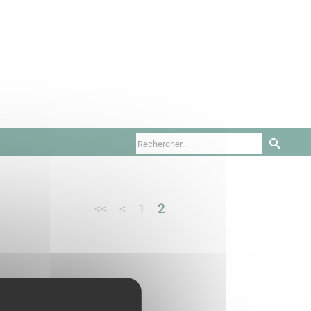
<<
<
1
2