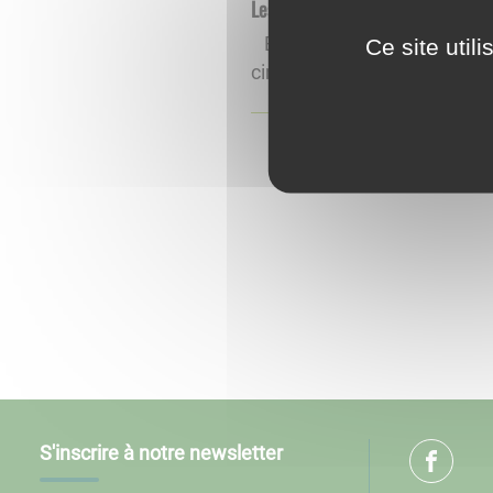
Les associations
Brinon Randonnées : L’ass
Ce site util
cinquantaine de membres. L
S'inscrire à notre newsletter