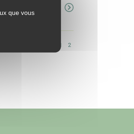
ée, comprend une
ceux que vous
s dont Monsieur ...
<<
<
1
2